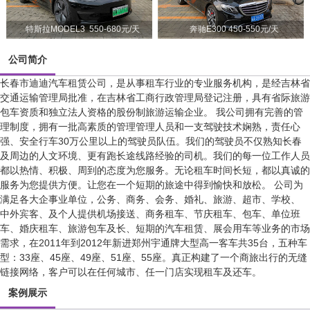
特斯拉MODEL3 550-680元/天
奔驰E300 450-550元/天
公司简介
长春市迪迪汽车租赁公司，是从事租车行业的专业服务机构，是经吉林省
交通运输管理局批准，在吉林省工商行政管理局登记注册，具有省际旅游
包车资质和独立法人资格的股份制旅游运输企业。 我公司拥有完善的管
理制度，拥有一批高素质的管理管理人员和一支驾驶技术娴熟，责任心
强、安全行车30万公里以上的驾驶员队伍。我们的驾驶员不仅熟知长春
及周边的人文环境、更有跑长途线路经验的司机。我们的每一位工作人员
都以热情、积极、周到的态度为您服务。无论租车时间长短，都以真诚的
服务为您提供方便。让您在一个短期的旅途中得到愉快和放松。 公司为
满足各大企事业单位，公务、商务、会务、婚礼、旅游、超市、学校、
中外宾客、及个人提供机场接送、商务租车、节庆租车、包车、单位班
车、婚庆租车、旅游包车及长、短期的汽车租赁、展会用车等业务的市场
需求，在2011年到2012年新进郑州宇通牌大型高一客车共35台，五种车
型：33座、45座、49座、51座、55座。真正构建了一个商旅出行的无缝
链接网络，客户可以在任何城市、任一门店实现租车及还车。
案例展示