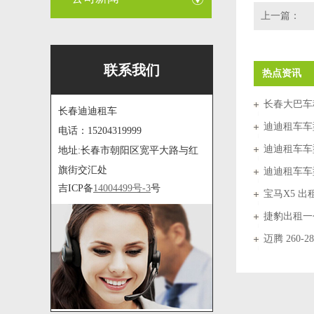
上一篇：
联系我们
热点资讯
长春大巴车
长春迪迪租车
迪迪租车车
电话：15204319999
迪迪租车车
地址:长春市朝阳区宽平大路与红
旗街交汇处
迪迪租车车
吉ICP备
14004499号-3
号
宝马X5 出
捷豹出租一
迈腾 260-2