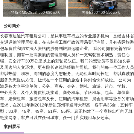
特斯拉MODEL3 550-680元/天
奔驰E300 450-550元/天
公司简介
长春市迪迪汽车租赁公司，是从事租车行业的专业服务机构，是经吉林省
交通运输管理局批准，在吉林省工商行政管理局登记注册，具有省际旅游
包车资质和独立法人资格的股份制旅游运输企业。 我公司拥有完善的管
理制度，拥有一批高素质的管理管理人员和一支驾驶技术娴熟，责任心
强、安全行车30万公里以上的驾驶员队伍。我们的驾驶员不仅熟知长春
及周边的人文环境、更有跑长途线路经验的司机。我们的每一位工作人员
都以热情、积极、周到的态度为您服务。无论租车时间长短，都以真诚的
服务为您提供方便。让您在一个短期的旅途中得到愉快和放松。 公司为
满足各大企事业单位，公务、商务、会务、婚礼、旅游、超市、学校、
中外宾客、及个人提供机场接送、商务租车、节庆租车、包车、单位班
车、婚庆租车、旅游包车及长、短期的汽车租赁、展会用车等业务的市场
需求，在2011年到2012年新进郑州宇通牌大型高一客车共35台，五种车
型：33座、45座、49座、51座、55座。真正构建了一个商旅出行的无缝
链接网络，客户可以在任何城市、任一门店实现租车及还车。
案例展示