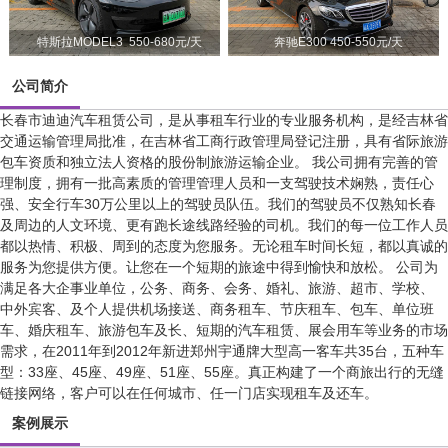
特斯拉MODEL3 550-680元/天
奔驰E300 450-550元/天
公司简介
长春市迪迪汽车租赁公司，是从事租车行业的专业服务机构，是经吉林省
交通运输管理局批准，在吉林省工商行政管理局登记注册，具有省际旅游
包车资质和独立法人资格的股份制旅游运输企业。 我公司拥有完善的管
理制度，拥有一批高素质的管理管理人员和一支驾驶技术娴熟，责任心
强、安全行车30万公里以上的驾驶员队伍。我们的驾驶员不仅熟知长春
及周边的人文环境、更有跑长途线路经验的司机。我们的每一位工作人员
都以热情、积极、周到的态度为您服务。无论租车时间长短，都以真诚的
服务为您提供方便。让您在一个短期的旅途中得到愉快和放松。 公司为
满足各大企事业单位，公务、商务、会务、婚礼、旅游、超市、学校、
中外宾客、及个人提供机场接送、商务租车、节庆租车、包车、单位班
车、婚庆租车、旅游包车及长、短期的汽车租赁、展会用车等业务的市场
需求，在2011年到2012年新进郑州宇通牌大型高一客车共35台，五种车
型：33座、45座、49座、51座、55座。真正构建了一个商旅出行的无缝
链接网络，客户可以在任何城市、任一门店实现租车及还车。
案例展示